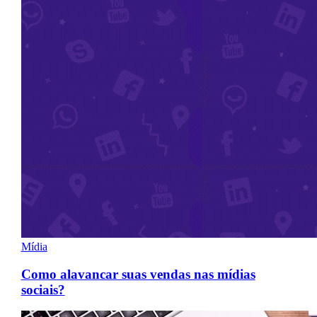
Mídia
Como alavancar suas vendas nas mídias
sociais?