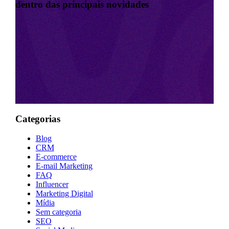
dentro das principais novidades
Categorias
Blog
CRM
E-commerce
E-mail Marketing
FAQ
Influencer
Marketing Digital
Mídia
Sem categoria
SEO