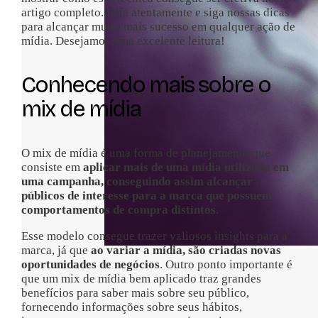
artigo completo. Leia atentamente e siga nossas dicas
para alcançar muito mais sucesso em qualquer ação de
mídia. Desejamos uma excelente leitura!
Conhecendo mais sobre o
mix de mídia
O mix de mídia é uma forma de planejamento que
consiste em
aplicar mais de uma mídia utilizada em
uma campanha, conseguindo assim alcançar
públicos de interesse para a marca que possuem
comportamentos de compra distintos
.
Esse modelo consegue trazer valiosos insights para a
marca, já que
ao variar a mídia, são criadas novas
oportunidades de negócios
. Outro ponto importante é
que um mix de mídia bem aplicado traz grandes
benefícios para saber mais sobre seu público,
fornecendo informações sobre seus hábitos,