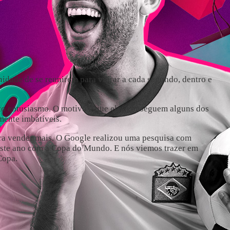
idade de se reunirem para vibrar a cada segundo, dentro e
to entusiasmo. O motivo é que eles conseguem alguns dos
mente imbatíveis.
ara vender mais. O Google realizou uma pesquisa com
deste ano com a Copa do Mundo. E nós viemos trazer em
Copa.