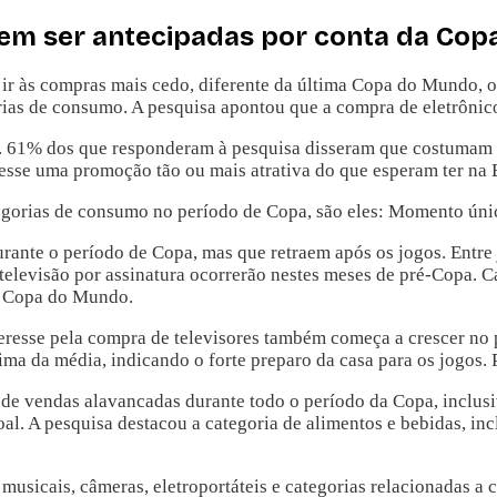
em ser antecipadas por conta da Cop
 ir às compras mais cedo, diferente da última Copa do Mundo, 
rias de consumo. A pesquisa apontou que a compra de eletrônico
ay. 61% dos que responderam à pesquisa disseram que costumam
sse uma promoção tão ou mais atrativa do que esperam ter na 
egorias de consumo no período de Copa, são eles: Momento úni
urante o período de Copa, mas que retraem após os jogos. Entre 
 televisão por assinatura ocorrerão nestes meses de pré-Copa. C
da Copa do Mundo.
teresse pela compra de televisores também começa a crescer no 
ma da média, indicando o forte preparo da casa para os jogos. P
 vendas alavancadas durante todo o período da Copa, inclusive
soal. A pesquisa destacou a categoria de alimentos e bebidas, i
musicais, câmeras, eletroportáteis e categorias relacionadas a