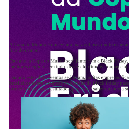
A Copa do Mundo é um evento maravilhoso, muito esperado 
fora do campo.
Este ano, a Copa do Mundo será junto com a Black Friday
melhores negócios em tudo, desde eletrônicos, roupas e ac
Quando estes dois eventos se juntam, muitas empresas fic
brasileiros sobre a tomada de decisão da Black Friday pa
primeira mão estes resultados, para você saber quando a 