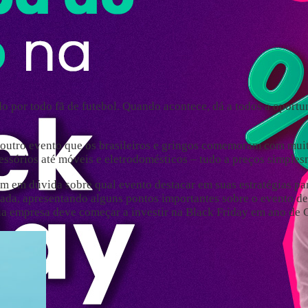
por todo fã de futebol. Quando acontece, dá a todos a oportun
, outro evento que os brasileiros e gringos comemoram com mui
essórios até móveis e eletrodomésticos – tudo a preços simples
am em dúvida sobre qual evento destacar em suas estratégias p
ssada, apresentando alguns pontos importantes sobre o evento 
sua empresa deve começar a investir na Black Friday em ano de 