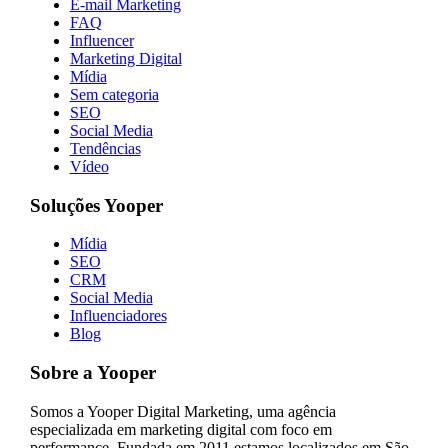
E-mail Marketing
FAQ
Influencer
Marketing Digital
Mídia
Sem categoria
SEO
Social Media
Tendências
Vídeo
Soluções Yooper
Mídia
SEO
CRM
Social Media
Influenciadores
Blog
Sobre a Yooper
Somos a Yooper Digital Marketing, uma agência
especializada em marketing digital com foco em
performance. Fundada em 2011 estamos localizados em São