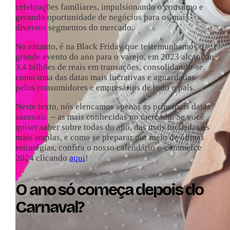
celebrações familiares, impulsionando o consumo e
gerando oportunidade de negócios para os mais
diversos segmentos do mercado.
No entanto, é na Black Friday que testemunhamos o
grande evento do ano para o varejo, em 2023 alcançou
3,4 bilhões de reais em transações, consolidando-se
como uma das datas mais lucrativas e aguardadas
pelos consumidores e empresários de todo o país.
Neste texto, nós elencamos apenas as principais datas
sazonais – as mais conhecidas no mercado. Se você
quiser saber sobre todas do ano, das mais nichadas às
mais amplas, e como se preparar por meio de ótimas
estratégias, confira o nosso calendário e-commerce
2024 clicando
aqui
!
O ano só começa depois do
Carnaval?