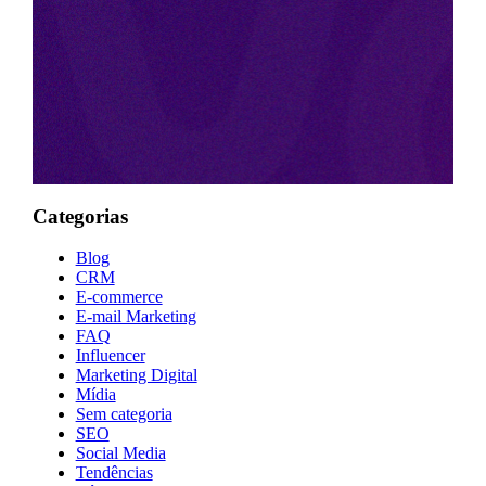
Categorias
Blog
CRM
E-commerce
E-mail Marketing
FAQ
Influencer
Marketing Digital
Mídia
Sem categoria
SEO
Social Media
Tendências