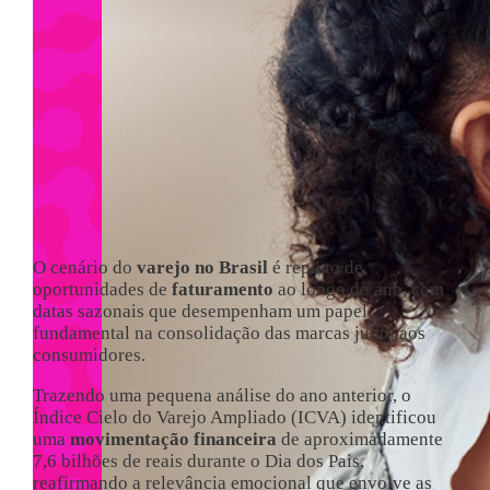
O cenário do
varejo no Brasil
é repleto de
oportunidades de
faturamento
ao longo do ano, com
datas sazonais que desempenham um papel
fundamental na consolidação das marcas junto aos
consumidores.
Trazendo uma pequena análise do ano anterior, o
Índice Cielo do Varejo Ampliado (ICVA) identificou
uma
movimentação financeira
de aproximadamente
7,6 bilhões de reais durante o Dia dos Pais,
reafirmando a relevância emocional que envolve as