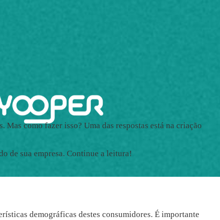
s. Mas como fazer isso? Uma das respostas está na criação
do de sua empresa. Continue a leitura!
terísticas demográficas destes consumidores. É importante