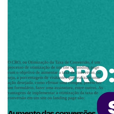
O CRO, ou Otimização da Taxa de Conversão, é um
processo de otimização de um site ou landing page
com o objetivo de aumentar a taxa de conversão, ou
seja, a porcentagem de visitantes que realizam uma
ação desejada, como efetuar uma compra, preencher
um formulário, fazer uma assinatura, entre outros. As
vantagens de implementar a otimização da taxa de
conversão em um site ou landing page são:
Aumento das conversões